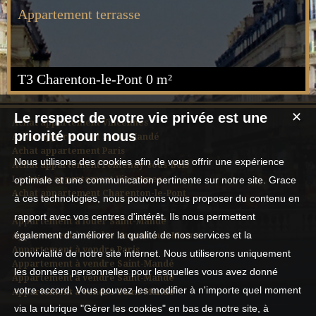
Appartement terrasse
T3 Charenton-le-Pont
0 m²
Le respect de votre vie privée est une
✕
Achat appartement Vincennes
priorité pour nous
Achat appartement Saint-Mandé
Achat appartement Paris
Nous utilisons des cookies afin de vous offrir une expérience
Achat appartement Fontenay-sous-Bois
Location appartement Vincennes
optimale et une communication pertinente sur notre site. Grace
Achat appartement Charenton-le-Pont
à ces technologies, nous pouvons vous proposer du contenu en
rapport avec vos centres d'intérêt. Ils nous permettent
Appartement à louer Saint-Mandé
également d'améliorer la qualité de nos services et la
Appartement à vendre Nogent-sur-Marne
Appartement à vendre Paris
convivialité de notre site internet. Nous utiliserons uniquement
Appartement à vendre Saint-Mandé
les données personnelles pour lesquelles vous avez donné
Appartement à vendre Saint-Mandé
votre accord. Vous pouvez les modifier à n'importe quel moment
Appartement à vendre Saint-Mandé
via la rubrique "Gérer les cookies" en bas de notre site, à