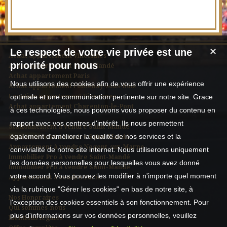
Le respect de votre vie privée est une
✕
Achat appartement Vincennes
priorité pour nous
Achat appartement Saint-Mandé
Achat appartement Paris
Nous utilisons des cookies afin de vous offrir une expérience
Achat appartement Fontenay-sous-Bois
Location appartement Vincennes
optimale et une communication pertinente sur notre site. Grace
Achat appartement Charenton-le-Pont
à ces technologies, nous pouvons vous proposer du contenu en
rapport avec vos centres d'intérêt. Ils nous permettent
Stationnement à vendre Saint-Mandé
également d'améliorer la qualité de nos services et la
Stationnement à vendre Saint-Mandé
Appartement à vendre Nogent-sur-Marne
convivialité de notre site internet. Nous utiliserons uniquement
Immobilier Pro à vendre Saint-Mandé
les données personnelles pour lesquelles vous avez donné
Immobilier Pro à vendre Saint-Mandé
votre accord. Vous pouvez les modifier à n'importe quel moment
Appartement à vendre Paris
via la rubrique "Gérer les cookies" en bas de notre site, à
Nos Honoraires
l'exception des cookies essentiels à son fonctionnement. Pour
Qui sommes-nous
plus d'informations sur vos données personnelles, veuillez
Mentions légales