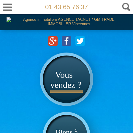
01 43 65 76 37
Vous
vendez ?
Biens à