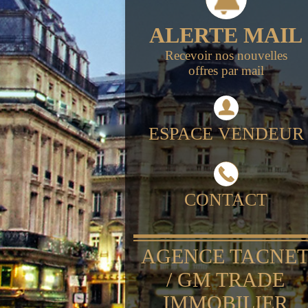
ALERTE MAIL
Recevoir nos nouvelles
offres par mail
ESPACE VENDEUR
CONTACT
AGENCE TACNE
/ GM TRADE
IMMOBILIER