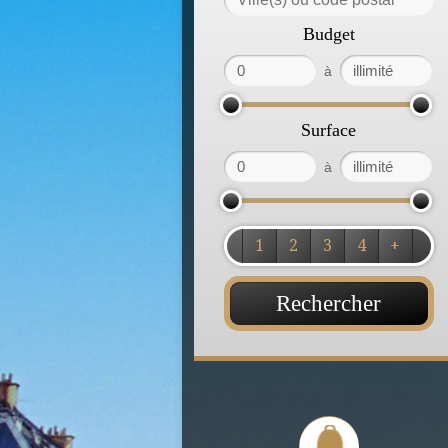
Budget
à
Surface
à
1
2
3
4
+