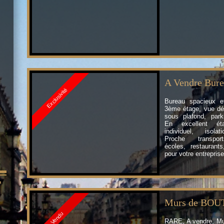
A Vendre Bur
Exclusivité
Bureau spacieux e
Vincennes
3ème étage, vue d
sous plafond, parki
En excellent éta
individuel, isola
Proche transpor
écoles, restaurants
pour votre entreprise
T
Murs de BOU
Vendu
RARE, A vendre, Mu