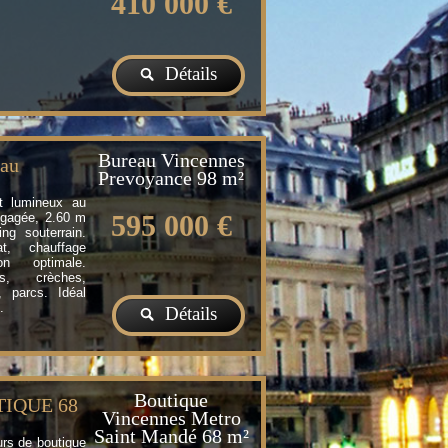
410 000 €
Détails
Bureau Vincennes
eau
Prevoyance
98 m²
t lumineux au
595 000 €
égagée, 2.60 m
ng souterrain.
t, chauffage
tion optimale.
ts, crèches,
, parcs. Idéal
.
Détails
Boutique
TIQUE 68
Vincennes Metro
Saint Mandé
68 m²
rs de boutique