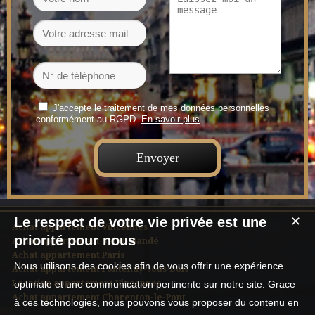
J'accepte le traitement de mes données personnelles
conformément au RGPD.
En savoir plus
Le respect de votre vie privée est une
✕
Achat appartement Vincennes
priorité pour nous
Achat appartement Saint-Mandé
Achat appartement Paris
Nous utilisons des cookies afin de vous offrir une expérience
Achat appartement Fontenay-sous-Bois
Location appartement Vincennes
optimale et une communication pertinente sur notre site. Grace
Achat appartement Charenton-le-Pont
à ces technologies, nous pouvons vous proposer du contenu en