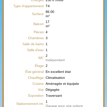
Charges
250 € /mois
Type d'appartement
T4
86.00
Surface
m²
17
Balcon
m²
Pièces
4
Chambres
3
Salle de bains
1
Salle d'eau
1
2
WC
Indépendant
Étage
2
État général
En excellent état
Chauffage
Climatisation
Cuisine
Aménagée et équipée
Vue
Dégagée
Exposition
Traversant
1
Stationnement int.
Garage pour une voiture