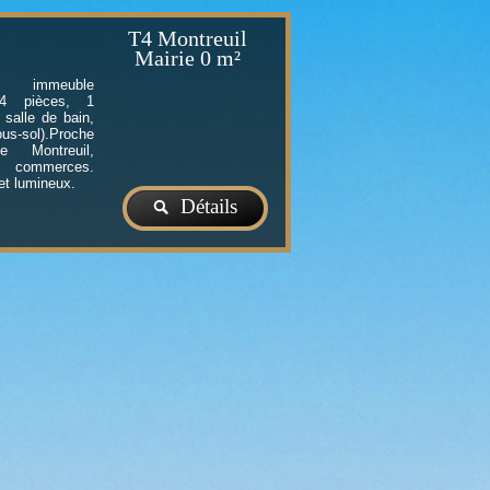
T4 Montreuil
Mairie
0 m²
mmeuble
 4 pièces, 1
 salle de bain,
us-sol).Proche
 Montreuil,
 commerces.
et lumineux.
Détails