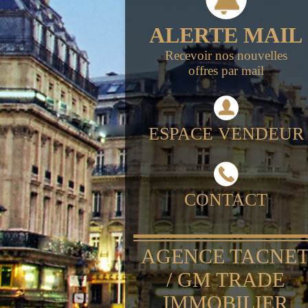
ALERTE MAIL
Recevoir nos nouvelles
offres par mail
ESPACE VENDEUR
CONTACT
AGENCE TACNE
/ GM TRADE
IMMOBILIER