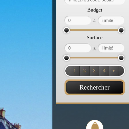
Budget
à
Surface
à
1
2
3
4
+