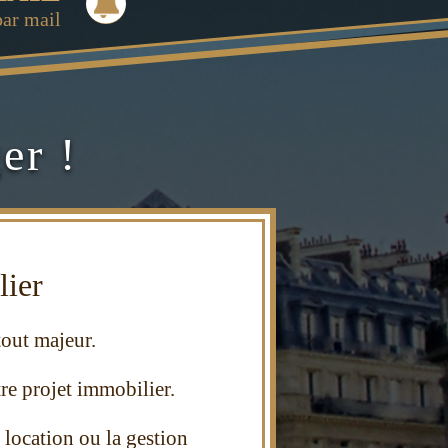
par mail
er !
li
er
tout majeur.
re projet immo
bilier.
a location ou la gestion