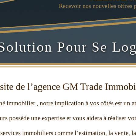
Recevoir nos nouvelles offres 
Solution Pour Se Log
 site de l’agence GM Trade Immobi
é immobilier , notre implication à vos côtés est un a
urs possède une expertise
et vous aidera à réalis
er
vot
serv
ices immobiliers comme l
’estimation,
la vente, l