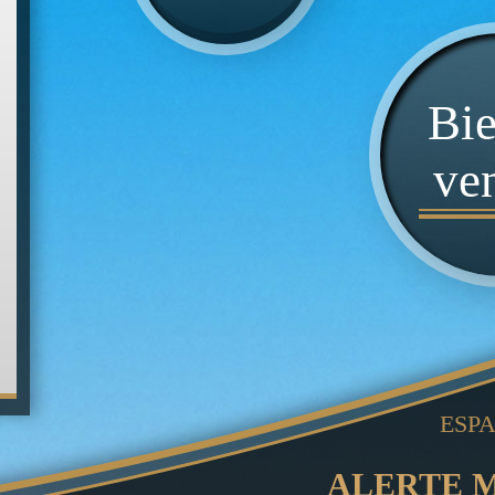
Bie
ve
ESP
ALERTE 