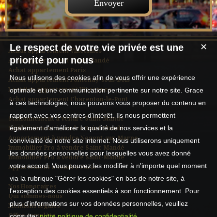
Le respect de votre vie privée est une
✕
Achat appartement Vincennes
priorité pour nous
Achat appartement Saint-Mandé
Achat appartement Paris
Nous utilisons des cookies afin de vous offrir une expérience
Achat appartement Fontenay-sous-Bois
Location appartement Vincennes
optimale et une communication pertinente sur notre site. Grace
Achat appartement Charenton-le-Pont
à ces technologies, nous pouvons vous proposer du contenu en
rapport avec vos centres d'intérêt. Ils nous permettent
Stationnement à vendre Saint-Mandé
également d'améliorer la qualité de nos services et la
Stationnement à vendre Saint-Mandé
Appartement à vendre Nogent-sur-Marne
convivialité de notre site internet. Nous utiliserons uniquement
Immobilier Pro à vendre Saint-Mandé
les données personnelles pour lesquelles vous avez donné
Immobilier Pro à vendre Saint-Mandé
votre accord. Vous pouvez les modifier à n'importe quel moment
Appartement à vendre Paris
via la rubrique "Gérer les cookies" en bas de notre site, à
Nos Honoraires
l'exception des cookies essentiels à son fonctionnement. Pour
Qui sommes-nous
plus d'informations sur vos données personnelles, veuillez
Mentions légales
Offre complète
consulter
notre politique de confidentialité
.