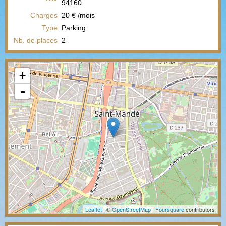
94160
Charges
20 € /mois
Type
Parking
Nb. de places
2
+
-
Leaflet
| ©
OpenStreetMap
|
Foursquare
contributors