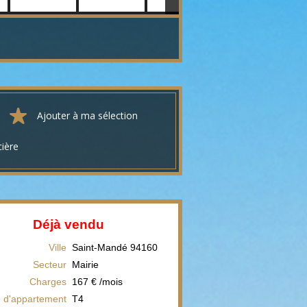
Ajouter à ma sélection
cière
Déjà vendu
Ville
Saint-Mandé
94160
Secteur
Mairie
Charges
167 € /mois
 d'appartement
T4