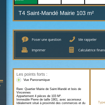
T4 Saint-Mandé Mairie
103 m²
Poser une question
Me rappeler
Imprimer
Calculatrice finan
Les points forts :
Vue Panoramique
T
Rare: Quartier Mairie de Saint-Mandé et bois de
Vincennes
Appartement 4 pièces de 103 M².
Immeuble Pierre de taille 1901, avec ascenseur.
Type
Idéalement situé à proximité des commerces et du