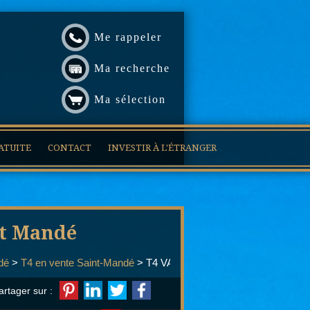
Me rappeler
Ma recherche
Ma sélection
ATUITE
CONTACT
INVESTIR À L'ÉTRANGER
St Mandé
dé
>
T4 en vente Saint-Mandé
> T4 VA482
artager sur :