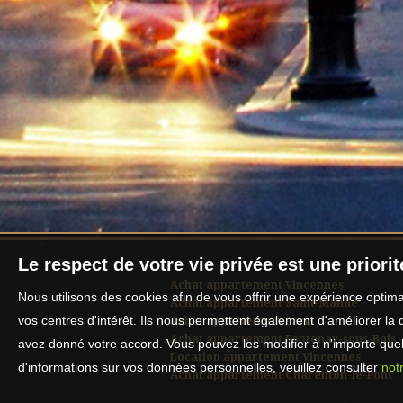
Le respect de votre vie privée est une priori
Achat appartement Vincennes
Nous utilisons des cookies afin de vous offrir une expérience opti
Achat appartement Saint-Mandé
vos centres d'intérêt. Ils nous permettent également d'améliorer la 
Achat appartement Paris
Achat appartement Fontenay-sous-Bois
avez donné votre accord. Vous pouvez les modifier à n'importe quel 
Location appartement Vincennes
d'informations sur vos données personnelles, veuillez consulter
notr
Achat appartement Charenton-le-Pont