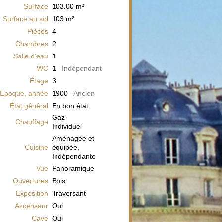
Surface
103.00
m²
Surface au sol
103
m²
Pièces
4
Chambres
2
Salle d'eau
1
WC
1
Indépendant
Étage
3
Epoque, année
1900
Ancien
État général
En bon état
Gaz
Chauffage
Individuel
Aménagée et
Cuisine
équipée,
Indépendante
Vue
Panoramique
Ouvertures
Bois
Exposition
Traversant
Ascenseur
Oui
Cave
Oui