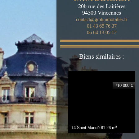
20b rue des Laitières
94300
Vincennes
contact@gmtimmobilier.fr
01 43 65 76 37
06 64 13 05 12
Biens similaires :
710 000 €
T4 Saint-Mandé
81.26 m²