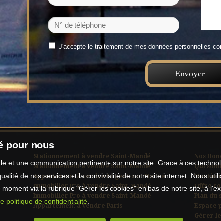
J'accepte le traitement de mes données personnelles 
té pour nous
Stationnement à vendre Saint-Mandé
Nos Hon
male et une communication pertinente sur notre site. Grace à ces tech
Stationnement à vendre Saint-Mandé
Qui som
qualité de nos services et la convivialité de notre site internet. Nous 
Appartement à vendre Nogent-sur-Marne
Mentions
Immobilier Pro à vendre Saint-Mandé
Offre c
moment via la rubrique "Gérer les cookies" en bas de notre site, à l'e
Immobilier Pro à vendre Saint-Mandé
Plan du s
e politique de confidentialité
.
Appartement à vendre Paris
Espace 
Gérer le