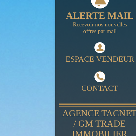
ALERTE MAIL
Recevoir nos nouvelles
offres par mail
ESPACE VENDEUR
CONTACT
AGENCE TACNE
/ GM TRADE
IMMOBILIER