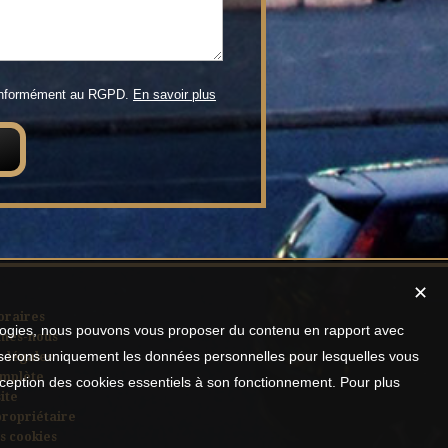
conformément au RGPD.
En savoir plus
✕
oraires
nologies, nous pouvons vous proposer du contenu en rapport avec
mes-nous
utiliserons uniquement les données personnelles pour lesquelles vous
 légales
omplète
xception des cookies essentiels à son fonctionnement. Pour plus
ite
propriétaire
s cookies