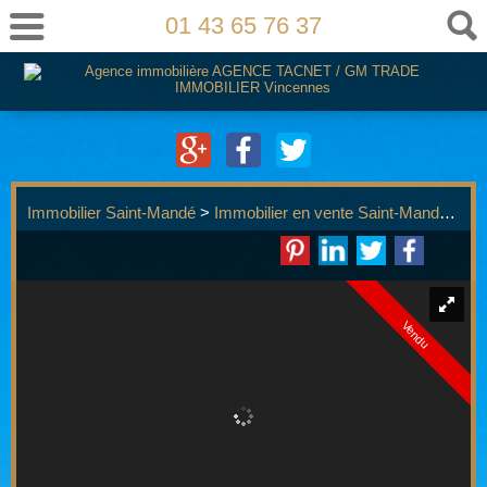
01 43 65 76 37
Immobilier Saint-Mandé
>
Immobilier en vente Saint-Mandé
>
T3
Vendu