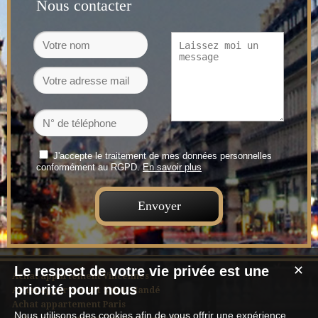
Nous contacter
J'accepte le traitement de mes données personnelles
conformément au RGPD.
En savoir plus
Le respect de votre vie privée est une
✕
Achat appartement Vincennes
priorité pour nous
Achat appartement Saint-Mandé
Achat appartement Paris
Nous utilisons des cookies afin de vous offrir une expérience