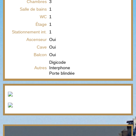
Chambres
3
Salle de bains
1
WC
1
Étage
1
Stationnement int.
1
Ascenseur
Oui
Cave
Oui
Balcon
Oui
Digicode
Autres
Interphone
Porte blindée