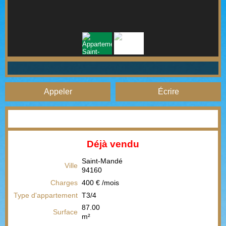
Appeler
Écrire
Déjà vendu
Saint-Mandé
Ville
94160
Charges
400 € /mois
Type d'appartement
T3/4
87.00
Surface
m²