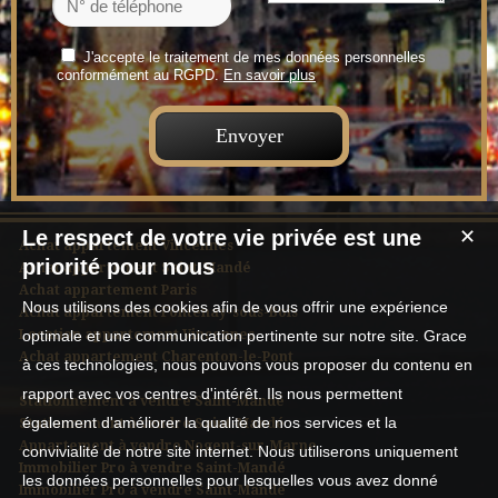
J'accepte le traitement de mes données personnelles
conformément au RGPD.
En savoir plus
Le respect de votre vie privée est une
✕
Achat appartement Vincennes
priorité pour nous
Achat appartement Saint-Mandé
Achat appartement Paris
Nous utilisons des cookies afin de vous offrir une expérience
Achat appartement Fontenay-sous-Bois
Location appartement Vincennes
optimale et une communication pertinente sur notre site. Grace
Achat appartement Charenton-le-Pont
à ces technologies, nous pouvons vous proposer du contenu en
rapport avec vos centres d'intérêt. Ils nous permettent
Stationnement à vendre Saint-Mandé
également d'améliorer la qualité de nos services et la
Stationnement à vendre Saint-Mandé
Appartement à vendre Nogent-sur-Marne
convivialité de notre site internet. Nous utiliserons uniquement
Immobilier Pro à vendre Saint-Mandé
les données personnelles pour lesquelles vous avez donné
Immobilier Pro à vendre Saint-Mandé