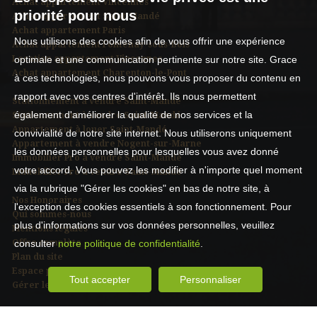
Achat appartement Vincennes
priorité pour nous
Achat appartement Saint-Mandé
Achat appartement Paris
Nous utilisons des cookies afin de vous offrir une expérience
Achat appartement Fontenay-sous-Bois
Location appartement Vincennes
optimale et une communication pertinente sur notre site. Grace
Achat appartement Charenton-le-Pont
à ces technologies, nous pouvons vous proposer du contenu en
rapport avec vos centres d'intérêt. Ils nous permettent
Stationnement à vendre Saint-Mandé
également d'améliorer la qualité de nos services et la
Stationnement à vendre Saint-Mandé
Appartement à louer Saint-Mandé
convivialité de notre site internet. Nous utiliserons uniquement
Appartement à vendre Nogent-sur-Marne
les données personnelles pour lesquelles vous avez donné
Immobilier Pro à vendre Saint-Mandé
votre accord. Vous pouvez les modifier à n'importe quel moment
Immobilier Pro à vendre Saint-Mandé
via la rubrique "Gérer les cookies" en bas de notre site, à
Nos Honoraires
l'exception des cookies essentiels à son fonctionnement. Pour
Qui sommes-nous
plus d'informations sur vos données personnelles, veuillez
Mentions légales
Offre complète
consulter
notre politique de confidentialité
.
Plan du site
Espace propriétaire
Tout accepter
Personnaliser
Gérer les cookies