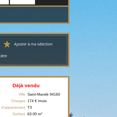
Ajouter à ma sélection
cière
Déjà vendu
Ville
Saint-Mandé
94160
Charges
174 € /mois
 d'appartement
T3
Surface
63.00
m²