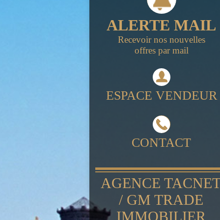
ALERTE MAIL
Recevoir nos nouvelles
offres par mail
ESPACE VENDEUR
CONTACT
AGENCE TACNE
/ GM TRADE
IMMOBILIER