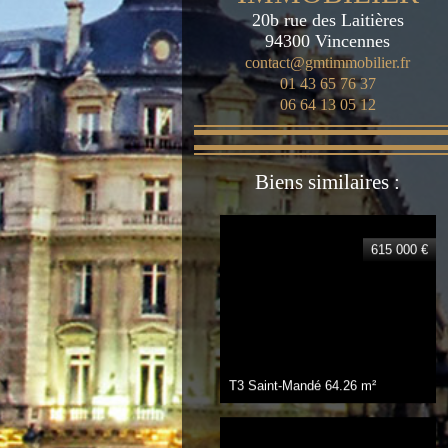
20b rue des Laitières
94300
Vincennes
contact@gmtimmobilier.fr
01 43 65 76 37
06 64 13 05 12
Biens similaires :
615 000 €
T3 Saint-Mandé
64.26 m²