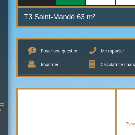
T3 Saint-Mandé
63 m²
Poser une question
Me rappeler
Imprimer
Calculatrice finan
T
Type