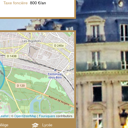
Taxe foncière
800 €/an
Leaflet
| ©
OpenStreetMap
|
Foursquare
contributors
llège
Lycée