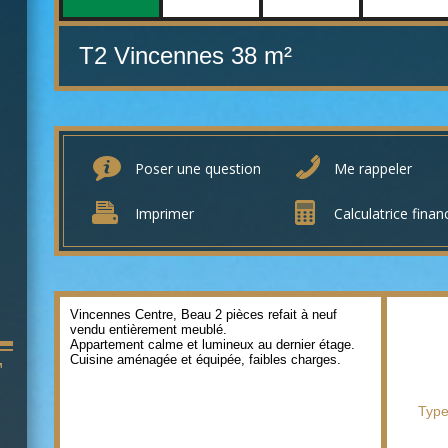
T2 Vincennes
38 m²
Poser une question
Me rappeler
Imprimer
Calculatrice finan
Vincennes Centre, Beau 2 pièces refait à neuf
vendu entièrement meublé.
Appartement calme et lumineux au dernier étage.
Cuisine aménagée et équipée, faibles charges.
T
Type