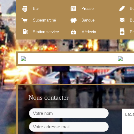
Bar
Presse
Bo
Supermarché
Banque
Bu
Station service
Médecin
Ph
Nous contacter