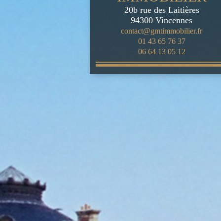
20b rue des Laitières
94300
Vincennes
contact@gmtimmobilier.fr
01 43 65 76 37
06 64 13 05 12