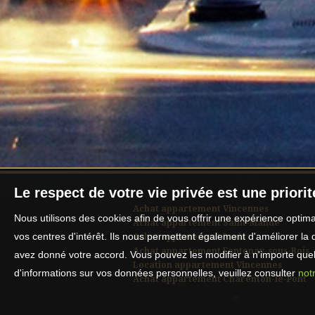
Le respect de votre vie privée est une priori
Achat appartement Vincennes
Nous utilisons des cookies afin de vous offrir une expérience opti
Achat appartement Saint-Mandé
vos centres d'intérêt. Ils nous permettent également d'améliorer la 
Achat appartement Paris
Achat appartement Fontenay-sous-Bois
avez donné votre accord. Vous pouvez les modifier à n'importe quel 
Location appartement Vincennes
d'informations sur vos données personnelles, veuillez consulter
notr
Achat appartement Charenton-le-Pont