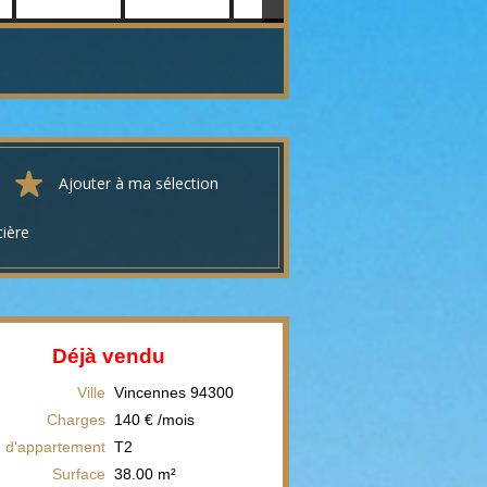
Ajouter à ma sélection
cière
Déjà vendu
Ville
Vincennes
94300
Charges
140 € /mois
 d'appartement
T2
Surface
38.00
m²