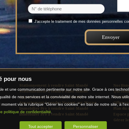
J'accepte le traitement de mes données personnelles 
té pour nous
Stationnement à vendre Saint-Mandé
Nos Hon
male et une communication pertinente sur notre site. Grace à ces tech
Stationnement à vendre Saint-Mandé
Qui som
qualité de nos services et la convivialité de notre site internet. Nous 
Appartement à louer Saint-Mandé
Mentions
Appartement à vendre Nogent-sur-Marne
Offre c
moment via la rubrique "Gérer les cookies" en bas de notre site, à l'e
Immobilier Pro à vendre Saint-Mandé
Plan du s
e politique de confidentialité
.
Immobilier Pro à vendre Saint-Mandé
Espace 
Gérer le
Tout accepter
Personnaliser