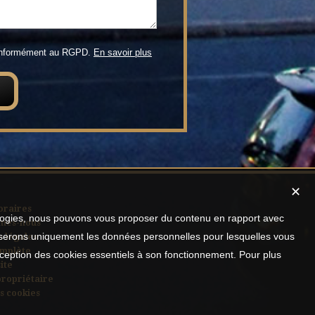
conformément au RGPD.
En savoir plus
✕
oraires
nologies, nous pouvons vous proposer du contenu en rapport avec
mes-nous
utiliserons uniquement les données personnelles pour lesquelles vous
 légales
omplète
xception des cookies essentiels à son fonctionnement. Pour plus
ite
propriétaire
s cookies