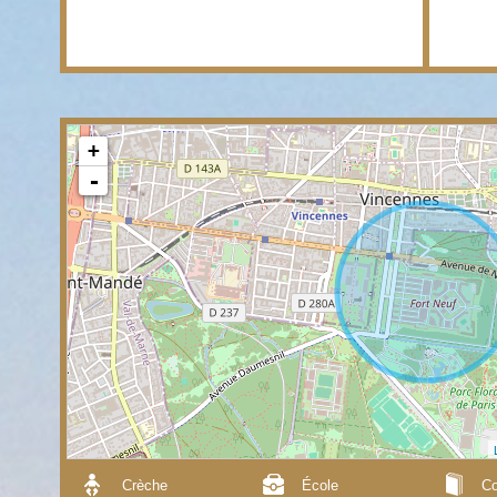
+
-
Crèche
École
Co