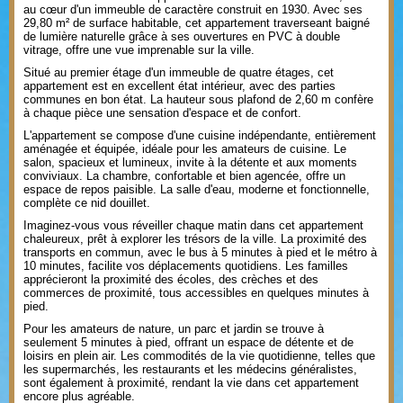
au cœur d'un immeuble de caractère construit en 1930. Avec ses
29,80 m² de surface habitable, cet appartement traverseant baigné
de lumière naturelle grâce à ses ouvertures en PVC à double
vitrage, offre une vue imprenable sur la ville.
Situé au premier étage d'un immeuble de quatre étages, cet
appartement est en excellent état intérieur, avec des parties
communes en bon état. La hauteur sous plafond de 2,60 m confère
à chaque pièce une sensation d'espace et de confort.
L'appartement se compose d'une cuisine indépendante, entièrement
aménagée et équipée, idéale pour les amateurs de cuisine. Le
salon, spacieux et lumineux, invite à la détente et aux moments
conviviaux. La chambre, confortable et bien agencée, offre un
espace de repos paisible. La salle d'eau, moderne et fonctionnelle,
complète ce nid douillet.
Imaginez-vous vous réveiller chaque matin dans cet appartement
chaleureux, prêt à explorer les trésors de la ville. La proximité des
transports en commun, avec le bus à 5 minutes à pied et le métro à
10 minutes, facilite vos déplacements quotidiens. Les familles
apprécieront la proximité des écoles, des crèches et des
commerces de proximité, tous accessibles en quelques minutes à
pied.
Pour les amateurs de nature, un parc et jardin se trouve à
seulement 5 minutes à pied, offrant un espace de détente et de
loisirs en plein air. Les commodités de la vie quotidienne, telles que
les supermarchés, les restaurants et les médecins généralistes,
sont également à proximité, rendant la vie dans cet appartement
encore plus agréable.