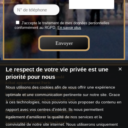
J'accepte le traitement de mes données personnelles
conformément au RGPD.
En savoir plus
Le respect de votre vie privée est une
✕
Achat appartement Vincennes
priorité pour nous
Achat appartement Saint-Mandé
Achat appartement Paris
Nous utilisons des cookies afin de vous offrir une expérience
Achat appartement Fontenay-sous-Bois
Location appartement Vincennes
optimale et une communication pertinente sur notre site. Grace
Achat appartement Charenton-le-Pont
à ces technologies, nous pouvons vous proposer du contenu en
rapport avec vos centres d'intérêt. Ils nous permettent
Stationnement à vendre Saint-Mandé
également d'améliorer la qualité de nos services et la
Stationnement à vendre Saint-Mandé
Appartement à louer Saint-Mandé
convivialité de notre site internet. Nous utiliserons uniquement