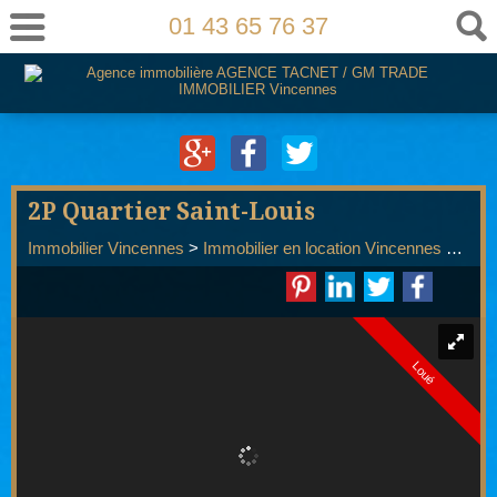
01 43 65 76 37
2P Quartier Saint-Louis
Immobilier Vincennes
>
Immobilier en location Vincennes
>
T2 e
Loué