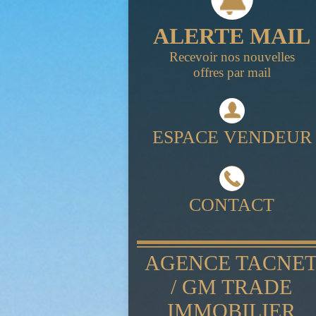
ALERTE MAIL
Recevoir nos nouvelles
offres par mail
ESPACE VENDEUR
CONTACT
AGENCE TACNE
/ GM TRADE
IMMOBILIER