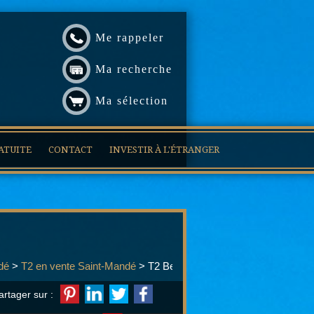
Me rappeler
Ma recherche
Ma sélection
ATUITE
CONTACT
INVESTIR À L'ÉTRANGER
dé
>
T2 en vente Saint-Mandé
> T2 Beau 2 pièces Saint Mandé
artager sur :