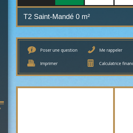
T2 Saint-Mandé
0 m²
Poser une question
Me rappeler
Imprimer
Calculatrice finan
T