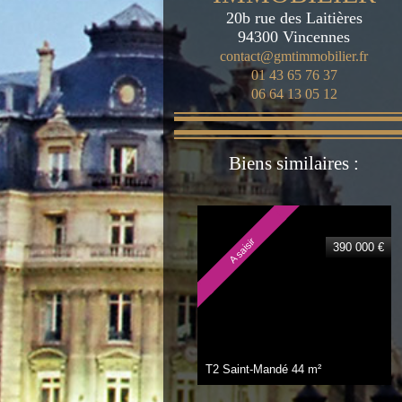
20b rue des Laitières
94300
Vincennes
contact@gmtimmobilier.fr
01 43 65 76 37
06 64 13 05 12
Biens similaires :
A saisir
390 000 €
T2 Saint-Mandé
44 m²