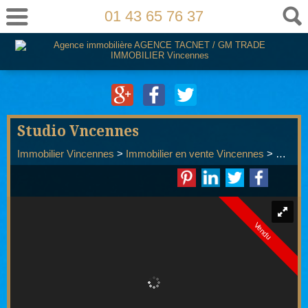
01 43 65 76 37
Studio Vncennes
Immobilier Vincennes
>
Immobilier en vente Vincennes
>
Studio
Vendu