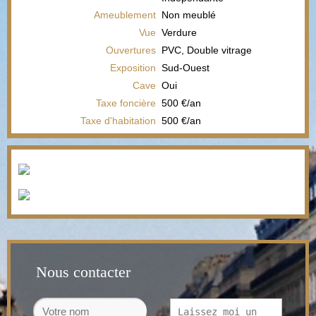
Ameublement
Non meublé
Vue
Verdure
Ouvertures
PVC, Double vitrage
Exposition
Sud-Ouest
Cave
Oui
Taxe foncière
500 €/an
Taxe d'habitation
500 €/an
Nous contacter