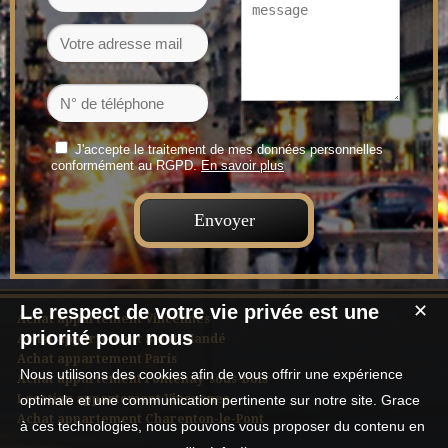
J'accepte le traitement de mes données personnelles
conformément au RGPD.
En savoir plus
Le respect de votre vie privée est une
✕
Achat appartement Vincennes
priorité pour nous
Achat appartement Saint-Mandé
Achat appartement Paris
Nous utilisons des cookies afin de vous offrir une expérience
Achat appartement Fontenay-sous-Bois
Location appartement Vincennes
optimale et une communication pertinente sur notre site. Grace
Achat appartement Charenton-le-Pont
à ces technologies, nous pouvons vous proposer du contenu en