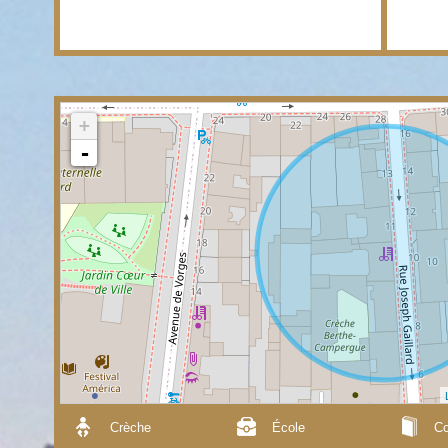
+
-
Crèche
École
Co