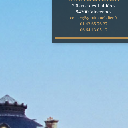
20b rue des Laitières
94300
Vincennes
contact@gmtimmobilier.fr
01 43 65 76 37
06 64 13 05 12