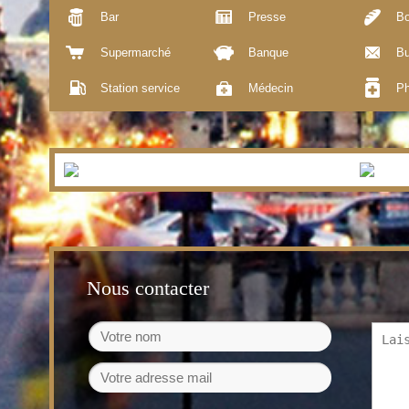
Bar
Presse
Bo
Supermarché
Banque
Bu
Station service
Médecin
Ph
Nous contacter