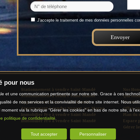
J'accepte le traitement de mes données personnelles 
té pour nous
Stationnement à vendre Saint-Mandé
Nos Hon
male et une communication pertinente sur notre site. Grace à ces tech
Stationnement à vendre Saint-Mandé
Qui som
qualité de nos services et la convivialité de notre site internet. Nous 
Appartement à louer Saint-Mandé
Mentions
Appartement à vendre Nogent-sur-Marne
Offre c
moment via la rubrique "Gérer les cookies" en bas de notre site, à l'e
Immobilier Pro à vendre Saint-Mandé
Plan du s
e politique de confidentialité
.
Immobilier Pro à vendre Saint-Mandé
Espace 
Gérer le
Tout accepter
Personnaliser