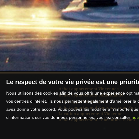
Le respect de votre vie privée est une priori
Achat appartement Vincennes
Nous utilisons des cookies afin de vous offrir une expérience opti
Achat appartement Saint-Mandé
vos centres d'intérêt. Ils nous permettent également d'améliorer la 
Achat appartement Paris
Achat appartement Fontenay-sous-Bois
avez donné votre accord. Vous pouvez les modifier à n'importe quel 
Location appartement Vincennes
d'informations sur vos données personnelles, veuillez consulter
notr
Achat appartement Charenton-le-Pont