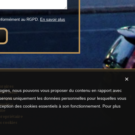
conformément au RGPD.
En savoir plus
✕
oraires
nologies, nous pouvons vous proposer du contenu en rapport avec
mes-nous
utiliserons uniquement les données personnelles pour lesquelles vous
 légales
omplète
xception des cookies essentiels à son fonctionnement. Pour plus
ite
propriétaire
s cookies