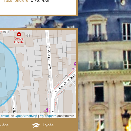
Taxe foncière
1 767 €/an
Leaflet
| ©
OpenStreetMap
|
Foursquare
contributors
llège
Lycée