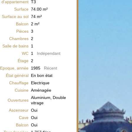
 d'appartement
T3
Surface
74.00
m²
Surface au sol
74
m²
Balcon
2
m²
Pièces
3
Chambres
2
Salle de bains
1
WC
1
Indépendant
Étage
2
Epoque, année
1985
Récent
État général
En bon état
Chauffage
Electrique
Cuisine
Aménagée
Aluminium, Double
Ouvertures
vitrage
Ascenseur
Oui
Cave
Oui
Balcon
Oui