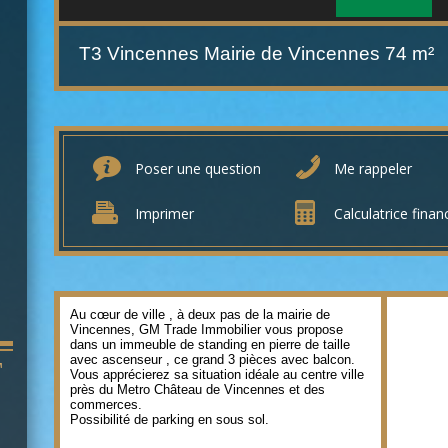
T3 Vincennes Mairie de Vincennes
74 m²
Poser une question
Me rappeler
Imprimer
Calculatrice finan
Au cœur de ville , à deux pas de la mairie de
Vincennes, GM Trade Immobilier vous propose
dans un immeuble de standing en pierre de taille
avec ascenseur , ce grand 3 pièces avec balcon.
T
Vous apprécierez sa situation idéale au centre ville
près du Metro Château de Vincennes et des
commerces.
Possibilité de parking en sous sol.